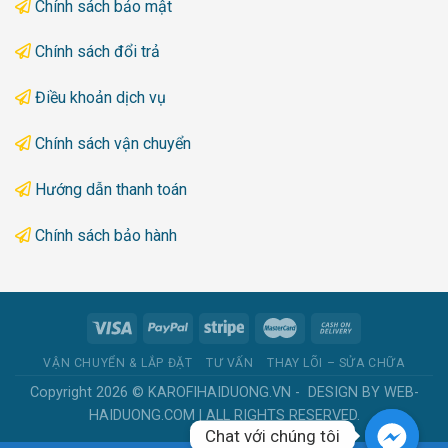
Chính sách bảo mật
Chính sách đổi trả
Điều khoản dịch vụ
Chính sách vận chuyển
Hướng dẫn thanh toán
Chính sách bảo hành
VẬN CHUYỂN & LẮP ĐẶT
TƯ VẤN
THAY LÕI – SỬA CHỮA
Copyright 2026 ©
KAROFIHAIDUONG.VN
-
DESIGN BY
WEB-
HAIDUONG.COM
|
ALL RIGHTS RESERVED
.