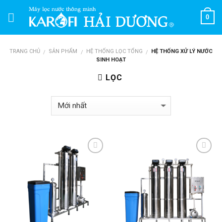
Skip
0
to
content
TRANG CHỦ
SẢN PHẨM
HỆ THỐNG LỌC TỔNG
HỆ THỐNG XỬ LÝ NƯỚC
/
/
/
SINH HOẠT
LỌC
Add to
Add to
Wishlist
Wishlist