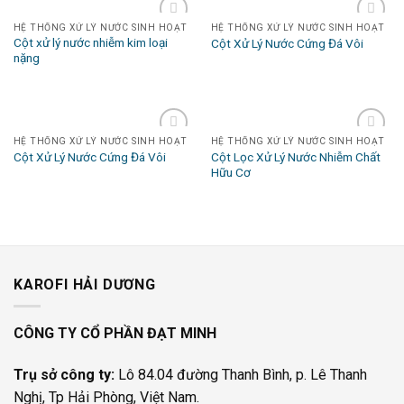
HỆ THỐNG XỬ LÝ NƯỚC SINH HOẠT
HỆ THỐNG XỬ LÝ NƯỚC SINH HOẠT
Add to
Add to
Cột xử lý nước nhiễm kim loại
Cột Xử Lý Nước Cứng Đá Vôi
Wishlist
Wishlist
nặng
HỆ THỐNG XỬ LÝ NƯỚC SINH HOẠT
HỆ THỐNG XỬ LÝ NƯỚC SINH HOẠT
Add to
Add to
Cột Lọc Xử Lý Nước Nhiễm Chất
Cột Xử Lý Nước Cứng Đá Vôi
Wishlist
Wishlist
Hữu Cơ
KAROFI HẢI DƯƠNG
CÔNG TY CỔ PHẦN ĐẠT MINH
Trụ sở công ty:
Lô 84.04 đường Thanh Bình, p. Lê Thanh
Nghị, Tp Hải Phòng, Việt Nam.