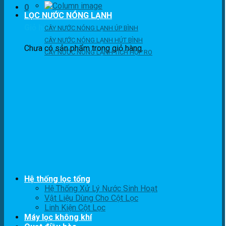
0
LỌC NƯỚC NÓNG LẠNH
Giỏ hàng
CÂY NƯỚC NÓNG LẠNH ÚP BÌNH
CÂY NƯỚC NÓNG LẠNH HÚT BÌNH
Chưa có sản phẩm trong giỏ hàng.
CÂY NƯỚC NÓNG LẠNH TÍCH HỢP RO
Hệ thống lọc tổng
Hệ Thống Xử Lý Nước Sinh Hoạt
Vật Liệu Dùng Cho Cột Lọc
Linh Kiện Cột Lọc
Máy lọc không khí