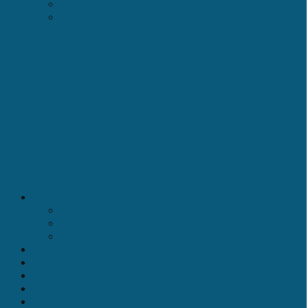
Cây nước nóng lạnh hút bình
Cây nước nóng lạnh tích hợp RO
Hệ thống lọc tổng
Hệ Thống Xử Lý Nước Sinh Hoạt
Vật Liệu Dùng Cho Cột Lọc
Linh Kiện Cột Lọc
Máy lọc không khí
Quạt điều hòa
MÁY TẠO NƯỚC ION KIỀM
Khuyến Mãi
KỸ THUẬT VIÊN