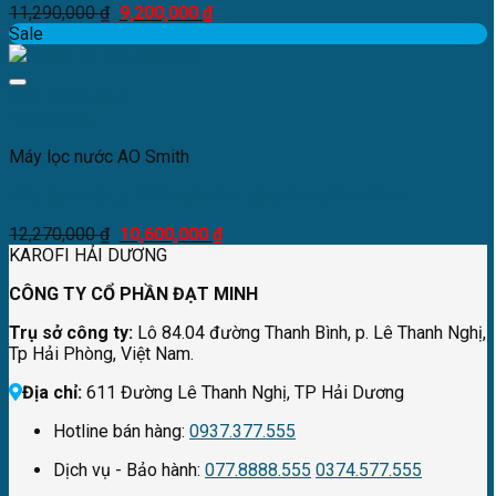
11,290,000
₫
9,200,000
₫
Sale
Add to Wishlist
Xem nhanh
Máy lọc nước AO Smith
Máy lọc nước A. O. Smith E3 + Tặng Ca nước Midea
12,270,000
₫
10,600,000
₫
KAROFI HẢI DƯƠNG
CÔNG TY CỔ PHẦN ĐẠT MINH
Trụ sở công ty:
Lô 84.04 đường Thanh Bình, p. Lê Thanh Nghị,
Tp Hải Phòng, Việt Nam.
Địa chỉ:
611 Đường Lê Thanh Nghị, TP Hải Dương
Hotline bán hàng:
0937.377.555
Dịch vụ - Bảo hành:
077.8888.555
0374.577.555