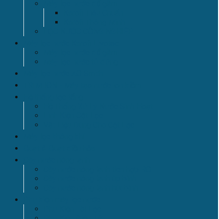
Máy lọc nước để gầm
Karofi Tiêu Chuẩn
Karofi Thông Minh
LỌC NƯỚC CÔNG NGHIỆP
Máy lọc nước Karofi Livotec
Máy lọc nước để gầm
Máy lọc nước tủ đứng
Máy lọc nước AO Smith
TRIM ION - Máy tạo nước ion kiềm
Hệ thống lọc tổng
Hệ Thống Xử Lý Nước Sinh Hoạt
Linh Kiện Cột Lọc
Vật Liệu Dùng Cho Cột Lọc
Máy lọc không khí
Quạt & Quạt điều hòa
Cây nước nóng lạnh
Cây nước nóng lạnh tích hợp RO
Cây nước nóng lạnh úp bình
Cây nước nóng lạnh hút bình
Phụ kiện máy lọc nước
Phụ Kiện Lõi Lọc
Phụ Kiện Điện Tử