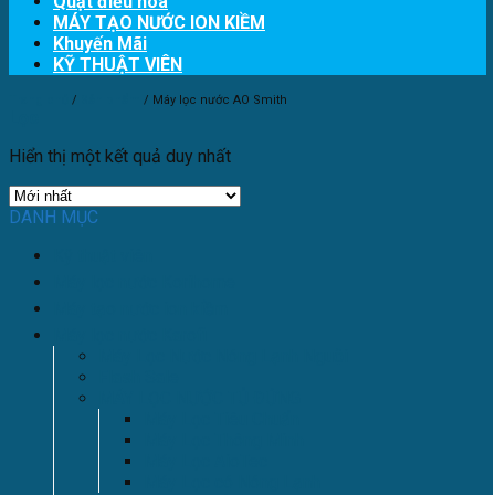
Quạt điều hòa
MÁY TẠO NƯỚC ION KIỀM
Khuyến Mãi
KỸ THUẬT VIÊN
Trang chủ
/
Sản phẩm
/
Máy lọc nước AO Smith
Lọc
Hiển thị một kết quả duy nhất
DANH MỤC
Kỹ thuật viên
Máy lọc nước Korihome
Máy tạo nước ion kiềm
Máy lọc nước Karofi
Máy Lọc Nước Nóng Lạnh Nguội
Flash Sale
MÁY LỌC NƯỚC TỦ ĐỨNG
Máy Lọc Tiêu Chuẩn
Máy Lọc Thông Minh
Máy Lọc AioTec
Máy Lọc có Nóng Lạnh