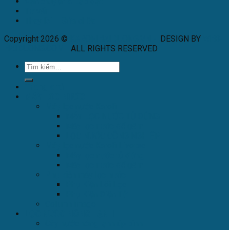
Vận chuyển & Lắp đặt
Tư vấn
Thay lõi – Sửa chữa
Copyright 2026 ©
KAROFIHAIDUONG.VN
-
DESIGN BY
WEB-
HAIDUONG.COM
|
ALL RIGHTS RESERVED
.
Trang chủ
MÁY LỌC NƯỚC
Máy lọc nước Karofi
MÁY LỌC NƯỚC TỦ ĐỨNG
Máy lọc nước để gầm
LỌC NƯỚC CÔNG NGHIỆP
Máy lọc nước Karofi Livotec
Máy lọc nước tủ đứng
Máy lọc nước để gầm
Phụ kiện máy lọc nước
Phụ Kiện Lõi Lọc
Phụ Kiện Điện Tử
Column image
LỌC NƯỚC NÓNG LẠNH
Cây nước nóng lạnh úp bình