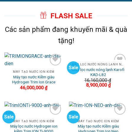
FLASH SALE
Các sản phẩm đang khuyến mãi & quà
tặng!
MÁY LỌC NƯỚC NÓNG LẠNH NGUỘI
Sale
Máy lọc nước nóng lạnh Karofi
Add to
Add to
MÁY TẠO NƯỚC ION KIỀM
KAD-L82
Wishlist
Wishlist
Máy tạo nước Kiềm giàu
16,160,000
₫
Hydrogen Trim Ion Grace
8,900,000
₫
46,000,000
₫
Sale
Sale
Add to
Add to
MÁY TẠO NƯỚC ION KIỀM
MÁY TẠO NƯỚC ION KIỀM
Wishlist
Wishlist
Máy lọc nước Hydrogen ion
Máy tạo nước Kiềm giàu
kiềm Trim ION Ti-9000
Hydrogen Trim Ion Neo