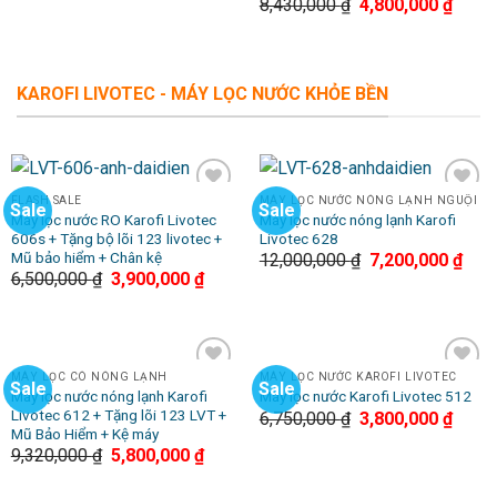
8,430,000
₫
4,800,000
₫
KAROFI LIVOTEC - MÁY LỌC NƯỚC KHỎE BỀN
FLASH SALE
MÁY LỌC NƯỚC NÓNG LẠNH NGUỘI
Sale
Sale
Add to
Add to
Máy lọc nước RO Karofi Livotec
Máy lọc nước nóng lạnh Karofi
Wishlist
Wishlist
606s + Tặng bộ lõi 123 livotec +
Livotec 628
Mũ bảo hiểm + Chân kệ
12,000,000
₫
7,200,000
₫
6,500,000
₫
3,900,000
₫
MÁY LỌC CÓ NÓNG LẠNH
MÁY LỌC NƯỚC KAROFI LIVOTEC
Sale
Sale
Add to
Add to
Máy lọc nước nóng lạnh Karofi
Máy lọc nước Karofi Livotec 512
Wishlist
Wishlist
Livotec 612 + Tặng lõi 123 LVT +
6,750,000
₫
3,800,000
₫
Mũ Bảo Hiểm + Kệ máy
9,320,000
₫
5,800,000
₫