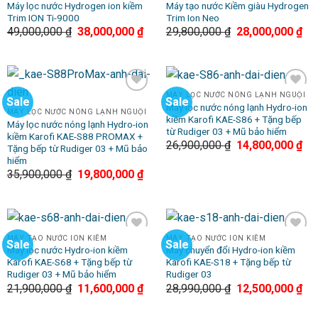
Máy lọc nước Hydrogen ion kiềm
Máy tạo nước Kiềm giàu Hydrogen
Trim ION Ti-9000
Trim Ion Neo
49,000,000
₫
38,000,000
₫
29,800,000
₫
28,000,000
₫
MÁY LỌC NƯỚC NÓNG LẠNH NGUỘI
Sale
Sale
Add to
Add to
Máy lọc nước nóng lạnh Hydro-ion
Wishlist
Wishlist
MÁY LỌC NƯỚC NÓNG LẠNH NGUỘI
kiềm Karofi KAE-S86 + Tặng bếp
Máy lọc nước nóng lạnh Hydro-ion
từ Rudiger 03 + Mũ bảo hiểm
kiềm Karofi KAE-S88 PROMAX +
26,900,000
₫
14,800,000
₫
Tặng bếp từ Rudiger 03 + Mũ bảo
hiểm
35,900,000
₫
19,800,000
₫
MÁY TẠO NƯỚC ION KIỀM
MÁY TẠO NƯỚC ION KIỀM
Sale
Sale
Add to
Add to
Máy lọc nước Hydro-ion kiềm
Máy chuyển đổi Hydro-ion kiềm
Wishlist
Wishlist
Karofi KAE-S68 + Tặng bếp từ
Karofi KAE-S18 + Tặng bếp từ
Rudiger 03 + Mũ bảo hiểm
Rudiger 03
21,900,000
₫
11,600,000
₫
28,990,000
₫
12,500,000
₫