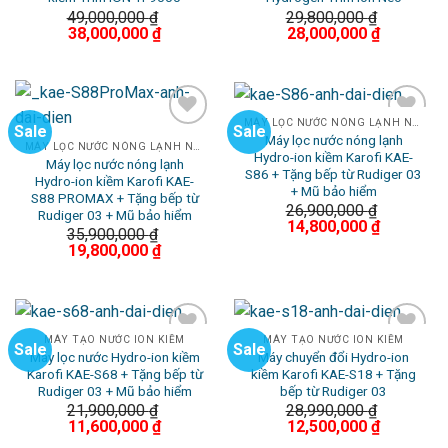
49,000,000
₫
29,800,000
₫
38,000,000
₫
28,000,000
₫
MÁY LỌC NƯỚC NÓNG LẠNH NGUỘI
Sale
Sale
Máy lọc nước nóng lạnh
Add to
Add to
MÁY LỌC NƯỚC NÓNG LẠNH NGUỘI
Hydro-ion kiềm Karofi KAE-
Wishlist
Wishlist
Máy lọc nước nóng lạnh
S86 + Tặng bếp từ Rudiger 03
Hydro-ion kiềm Karofi KAE-
+ Mũ bảo hiểm
S88 PROMAX + Tặng bếp từ
26,900,000
₫
Rudiger 03 + Mũ bảo hiểm
14,800,000
₫
35,900,000
₫
19,800,000
₫
MÁY TẠO NƯỚC ION KIỀM
MÁY TẠO NƯỚC ION KIỀM
Sale
Sale
Máy lọc nước Hydro-ion kiềm
Máy chuyển đổi Hydro-ion
Add to
Add to
Karofi KAE-S68 + Tặng bếp từ
kiềm Karofi KAE-S18 + Tặng
Wishlist
Wishlist
Rudiger 03 + Mũ bảo hiểm
bếp từ Rudiger 03
21,900,000
₫
28,990,000
₫
11,600,000
₫
12,500,000
₫