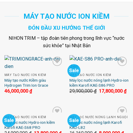
MÁY TẠO NƯỚC ION KIỀM
ĐÓN ĐẦU XU HƯỚNG THẾ GIỚI
NIHON TRIM – tập đoàn tiên phong trong lĩnh vực “nước
sức khỏe” tại Nhật Bản
Sale
Add to
Add to
Wishlist
Wishlist
MÁY TẠO NƯỚC ION KIỀM
MÁY TẠO NƯỚC ION KIỀM
Máy tạo nước Kiềm giàu
Máy lọc nước nóng lạnh Hydro-ion
Hydrogen Trim Ion Grace
kiềm Karofi KAE-S86 PRO
46,000,000
₫
29,900,000
₫
17,800,000
₫
MÁY TẠO NƯỚC ION KIỀM
MÁY LỌC NƯỚC NÓNG LẠNH NGUỘI
Sale
Sale
Add to
Add to
Máy lọc nước Hydro-ion kiềm
Máy lọc nước nóng lạnh Karofi
Wishlist
Wishlist
Karofi KAE-S68 PRO
KAD-L82