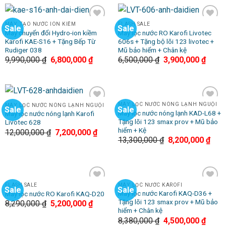
MÁY TẠO NƯỚC ION KIỀM
FLASH SALE
Sale
Sale
Add to
Add to
Máy chuyển đổi Hydro-ion kiềm
Máy lọc nước RO Karofi Livotec
Wishlist
Wishlist
Karofi KAE-S16 + Tặng Bếp Từ
606s + Tặng bộ lõi 123 livotec +
Rudiger 038
Mũ bảo hiểm + Chân kệ
9,990,000
₫
6,800,000
₫
6,500,000
₫
3,900,000
₫
MÁY LỌC NƯỚC NÓNG LẠNH NGUỘI
MÁY LỌC NƯỚC NÓNG LẠNH NGUỘI
Sale
Sale
Add to
Add to
Máy lọc nước nóng lạnh KAD-L68 +
Máy lọc nước nóng lạnh Karofi
Wishlist
Wishlist
Tặng lõi 123 smax prov + Mũ bảo
Livotec 628
hiểm + Kệ
12,000,000
₫
7,200,000
₫
13,300,000
₫
8,200,000
₫
FLASH SALE
MÁY LỌC NƯỚC KAROFI
Sale
Sale
Add to
Add to
Máy lọc nước Karofi KAQ-D36 +
Máy lọc nước RO Karofi KAQ-D20
Wishlist
Wishlist
Tặng lõi 123 smax prov + Mũ bảo
8,290,000
₫
5,200,000
₫
hiểm + Chân kệ
8,380,000
₫
4,500,000
₫