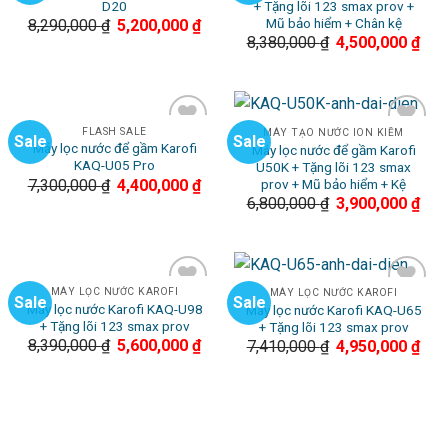
D20
+ Tặng lõi 123 smax prov +
Wishlist
Wishlist
Mũ bảo hiểm + Chân kệ
8,290,000
₫
5,200,000
₫
8,380,000
₫
4,500,000
₫
FLASH SALE
MÁY TẠO NƯỚC ION KIỀM
Sale
Sale
Máy lọc nước để gầm Karofi
Máy lọc nước để gầm Karofi
Add to
Add to
KAQ-U05 Pro
U50K + Tặng lõi 123 smax
Wishlist
Wishlist
prov + Mũ bảo hiểm + Kệ
7,300,000
₫
4,400,000
₫
6,800,000
₫
3,900,000
₫
MÁY LỌC NƯỚC KAROFI
MÁY LỌC NƯỚC KAROFI
Sale
Sale
Máy lọc nước Karofi KAQ-U98
Máy lọc nước Karofi KAQ-U65
Add to
Add to
+ Tặng lõi 123 smax prov
+ Tặng lõi 123 smax prov
Wishlist
Wishlist
8,390,000
₫
5,600,000
₫
7,410,000
₫
4,950,000
₫