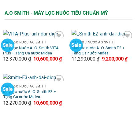
A.O SMITH - MÁY LỌC NƯỚC TIÊU CHUẨN MỸ
MÁY LỌC NƯỚC AO SMITH
MÁY LỌC NƯỚC AO SMITH
Sale
Sale
Add to
Add to
Máy Lọc Nước A. O. Smith VITA
Máy lọc nước A. O. Smith E2 +
Wishlist
Wishlist
Plus + Tặng Ca nước Midea
Tặng Ca nước Midea
12,370,000
₫
10,600,000
₫
11,290,000
₫
9,200,000
₫
MÁY LỌC NƯỚC AO SMITH
Sale
Add to
Máy lọc nước A. O. Smith E3 +
Wishlist
Tặng Ca nước Midea
12,270,000
₫
10,600,000
₫
TIN TỨC - KHUYẾN MÃI