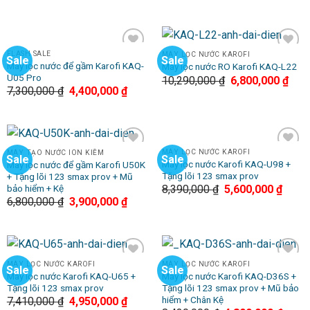
FLASH SALE
MÁY LỌC NƯỚC KAROFI
Sale
Sale
Add to
Add to
Máy lọc nước để gầm Karofi KAQ-
Máy lọc nước RO Karofi KAQ-L22
Wishlist
Wishlist
U05 Pro
10,290,000
₫
6,800,000
₫
7,300,000
₫
4,400,000
₫
MÁY LỌC NƯỚC KAROFI
MÁY TẠO NƯỚC ION KIỀM
Sale
Sale
Add to
Add to
Máy lọc nước Karofi KAQ-U98 +
Máy lọc nước để gầm Karofi U50K
Wishlist
Wishlist
Tặng lõi 123 smax prov
+ Tặng lõi 123 smax prov + Mũ
bảo hiểm + Kệ
8,390,000
₫
5,600,000
₫
6,800,000
₫
3,900,000
₫
MÁY LỌC NƯỚC KAROFI
MÁY LỌC NƯỚC KAROFI
Sale
Sale
Add to
Add to
Máy lọc nước Karofi KAQ-U65 +
Máy lọc nước Karofi KAQ-D36S +
Wishlist
Wishlist
Tặng lõi 123 smax prov
Tặng lõi 123 smax prov + Mũ bảo
hiểm + Chân Kệ
7,410,000
₫
4,950,000
₫