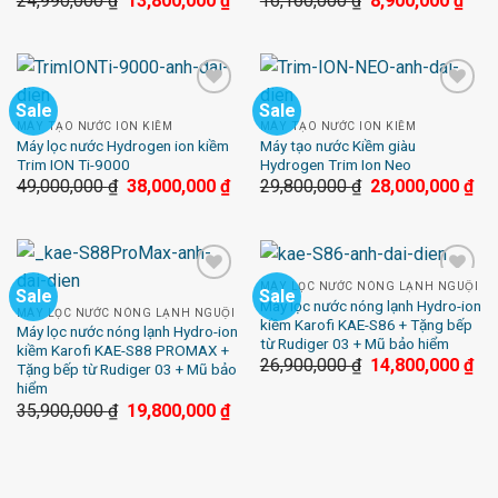
24,990,000
₫
13,800,000
₫
16,160,000
₫
8,900,000
₫
Sale
Sale
Add to
Add to
Wishlist
Wishlist
MÁY TẠO NƯỚC ION KIỀM
MÁY TẠO NƯỚC ION KIỀM
Máy lọc nước Hydrogen ion kiềm
Máy tạo nước Kiềm giàu
Trim ION Ti-9000
Hydrogen Trim Ion Neo
49,000,000
₫
38,000,000
₫
29,800,000
₫
28,000,000
₫
MÁY LỌC NƯỚC NÓNG LẠNH NGUỘI
Sale
Sale
Add to
Add to
Máy lọc nước nóng lạnh Hydro-ion
Wishlist
Wishlist
MÁY LỌC NƯỚC NÓNG LẠNH NGUỘI
kiềm Karofi KAE-S86 + Tặng bếp
Máy lọc nước nóng lạnh Hydro-ion
từ Rudiger 03 + Mũ bảo hiểm
kiềm Karofi KAE-S88 PROMAX +
26,900,000
₫
14,800,000
₫
Tặng bếp từ Rudiger 03 + Mũ bảo
hiểm
35,900,000
₫
19,800,000
₫