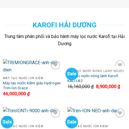
KAROFI HẢI DƯƠNG
Trung tâm phân phối và bảo hành máy lọc nước Karofi tại Hải
Dương
MÁY LỌC NƯỚC NÓNG LẠNH NGUỘI
Sale
Add to
Add to
Máy lọc nước nóng lạnh Karofi
Wishlist
Wishlist
MÁY TẠO NƯỚC ION KIỀM
KAD-L82
Máy tạo nước Kiềm giàu Hydrogen
16,160,000
₫
8,900,000
₫
Trim Ion Grace
46,000,000
₫
Sale
Sale
Add to
Add to
Wishlist
Wishlist
MÁY TẠO NƯỚC ION KIỀM
MÁY TẠO NƯỚC ION KIỀM