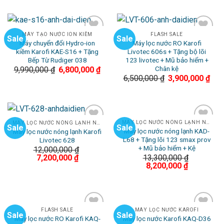
MÁY TẠO NƯỚC ION KIỀM
FLASH SALE
Sale
Sale
Máy chuyển đổi Hydro-ion
Máy lọc nước RO Karofi
Add to
Add to
kiềm Karofi KAE-S16 + Tặng
Livotec 606s + Tặng bộ lõi
Wishlist
Wishlist
Bếp Từ Rudiger 038
123 livotec + Mũ bảo hiểm +
Chân kệ
9,990,000
₫
6,800,000
₫
6,500,000
₫
3,900,000
₫
MÁY LỌC NƯỚC NÓNG LẠNH NGUỘI
MÁY LỌC NƯỚC NÓNG LẠNH NGUỘI
Sale
Sale
Máy lọc nước nóng lạnh KAD-
Máy lọc nước nóng lạnh Karofi
Add to
Add to
L68 + Tặng lõi 123 smax prov
Livotec 628
Wishlist
Wishlist
+ Mũ bảo hiểm + Kệ
12,000,000
₫
13,300,000
₫
7,200,000
₫
8,200,000
₫
FLASH SALE
MÁY LỌC NƯỚC KAROFI
Sale
Sale
Máy lọc nước RO Karofi KAQ-
Máy lọc nước Karofi KAQ-D36
Add to
Add to