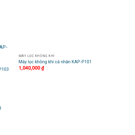
MÁY LỌC KHÔNG KHÍ
dd to
Add to
Máy lọc không khí cá nhân KAP-P101
shlist
Wishlist
1,040,000
₫
-P103
dd to
3
shlist