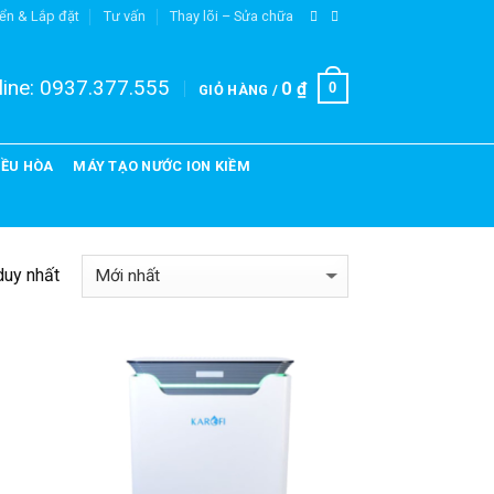
ển & Lắp đặt
Tư vấn
Thay lõi – Sửa chữa
ine:
0937.377.555
0
₫
0
GIỎ HÀNG /
IỀU HÒA
MÁY TẠO NƯỚC ION KIỀM
duy nhất
dd to
Add to
shlist
Wishlist