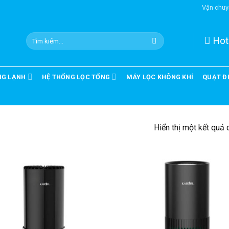
Vận chuy
Hotl
NG LẠNH
HỆ THỐNG LỌC TỔNG
MÁY LỌC KHÔNG KHÍ
QUẠT Đ
Hiển thị một kết quả 
Add to
A
Wishlist
Wi