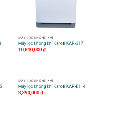
MÁY LỌC KHÔNG KHÍ
3
Máy lọc không khí Karofi KAP-317
10,840,000
₫
MÁY LỌC KHÔNG KHÍ
dd to
Add to
15
Máy lọc không khí Karofi KAP-E114
shlist
Wishlist
3,390,000
₫