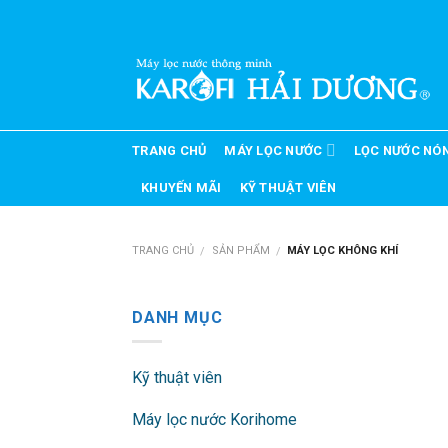
Skip
to
content
TRANG CHỦ
MÁY LỌC NƯỚC
LỌC NƯỚC NÓ
KHUYẾN MÃI
KỸ THUẬT VIÊN
TRANG CHỦ
SẢN PHẨM
MÁY LỌC KHÔNG KHÍ
/
/
DANH MỤC
Kỹ thuật viên
Máy lọc nước Korihome