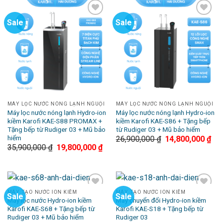
Sale
Sale
Add to
Add to
Wishlist
Wishlist
MÁY LỌC NƯỚC NÓNG LẠNH NGUỘI
MÁY LỌC NƯỚC NÓNG LẠNH NGUỘI
Máy lọc nước nóng lạnh Hydro-ion
Máy lọc nước nóng lạnh Hydro-ion
kiềm Karofi KAE-S88 PROMAX +
kiềm Karofi KAE-S86 + Tặng bếp
Tặng bếp từ Rudiger 03 + Mũ bảo
từ Rudiger 03 + Mũ bảo hiểm
hiểm
26,900,000
₫
14,800,000
₫
35,900,000
₫
19,800,000
₫
MÁY TẠO NƯỚC ION KIỀM
MÁY TẠO NƯỚC ION KIỀM
Sale
Sale
Add to
Add to
Máy lọc nước Hydro-ion kiềm
Máy chuyển đổi Hydro-ion kiềm
Wishlist
Wishlist
Karofi KAE-S68 + Tặng bếp từ
Karofi KAE-S18 + Tặng bếp từ
Rudiger 03 + Mũ bảo hiểm
Rudiger 03