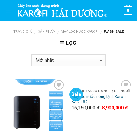
Skip
0
to
content
TRANG CHỦ
SẢN PHẨM
MÁY LỌC NƯỚC KAROFI
FLASH SALE
/
/
/
LỌC
MÁY LỌC NƯỚC NÓNG LẠNH NGUỘI
Sale
Add to
Add to
Máy lọc nước nóng lạnh Karofi
Wishlist
Wishlist
KAD-L82
16,160,000
₫
8,900,000
₫