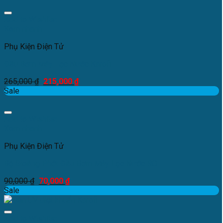
Add to Wishlist
Xem nhanh
Phụ Kiện Điện Tử
Đầu Bơm Máy Lọc Nước Karofi
265,000
₫
215,000
₫
Sale
Add to Wishlist
Xem nhanh
Phụ Kiện Điện Tử
Bộ Gioăng Phớt Đầu Bơm Máy Lọc Nước RO
90,000
₫
70,000
₫
Sale
Add to Wishlist