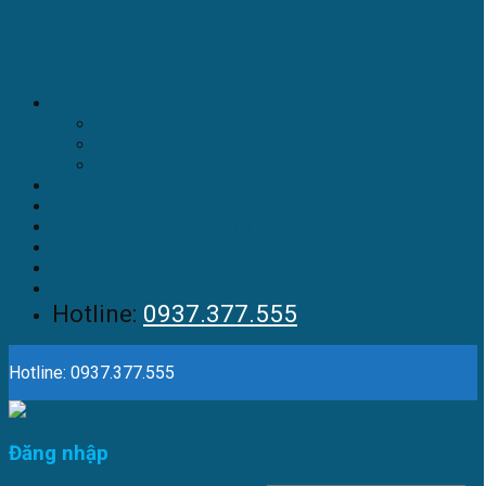
Hệ thống lọc tổng
Hệ Thống Xử Lý Nước Sinh Hoạt
Vật Liệu Dùng Cho Cột Lọc
Linh Kiện Cột Lọc
Máy lọc không khí
Quạt điều hòa
MÁY TẠO NƯỚC ION KIỀM
Khuyến Mãi
KỸ THUẬT VIÊN
Đăng nhập
Hotline:
0937.377.555
Hotline: 0937.377.555
Đăng nhập