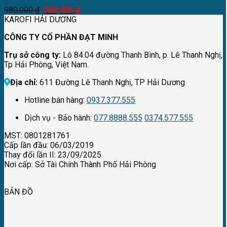
980,000
₫
600,000
₫
KAROFI HẢI DƯƠNG
CÔNG TY CỔ PHẦN ĐẠT MINH
Trụ sở công ty:
Lô 84.04 đường Thanh Bình, p. Lê Thanh Nghị,
Tp Hải Phòng, Việt Nam.
Địa chỉ:
611 Đường Lê Thanh Nghị, TP Hải Dương
Hotline bán hàng:
0937.377.555
Dịch vụ - Bảo hành:
077.8888.555
0374.577.555
MST: 0801281761
Cấp lần đầu: 06/03/2019
Thay đổi lần II: 23/09/2025
Nơi cấp: Sở Tài Chính Thành Phố Hải Phòng
BẢN ĐỒ