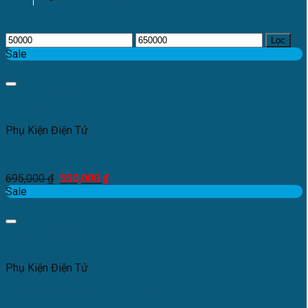
Lọc
Sale
Add to Wishlist
Xem nhanh
Phụ Kiện Điện Tử
Bơm máy lọc nước Karofi Radian
695,000
₫
550,000
₫
Sale
Add to Wishlist
Xem nhanh
Phụ Kiện Điện Tử
Nguồn máy lọc nước Karofi 24V