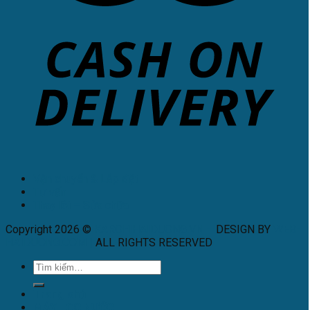
Vận chuyển & Lắp đặt
Tư vấn
Thay lõi – Sửa chữa
Copyright 2026 ©
KAROFIHAIDUONG.VN
-
DESIGN BY
WEB-
HAIDUONG.COM
|
ALL RIGHTS RESERVED
.
Trang chủ
MÁY LỌC NƯỚC