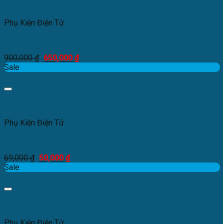
Xem nhanh
Phụ Kiện Điện Tử
Đèn Diệt Khuẩn UV Karofi
900,000
₫
650,000
₫
Sale
Add to Wishlist
Xem nhanh
Phụ Kiện Điện Tử
Khóa bình áp Karofi
69,000
₫
50,000
₫
Sale
Add to Wishlist
Xem nhanh
Phụ Kiện Điện Tử