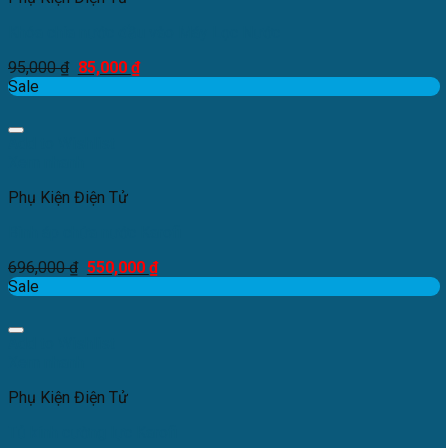
Khóa chia nước đầu vào Máy Lọc Nước
95,000
₫
85,000
₫
Sale
Add to Wishlist
Xem nhanh
Phụ Kiện Điện Tử
Bình áp chứa nước Karofi
696,000
₫
550,000
₫
Sale
Add to Wishlist
Xem nhanh
Phụ Kiện Điện Tử
Tủ kính cường lực Karofi