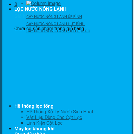
0
LỌC NƯỚC NÓNG LẠNH
Giỏ hàng
CÂY NƯỚC NÓNG LẠNH ÚP BÌNH
CÂY NƯỚC NÓNG LẠNH HÚT BÌNH
Chưa có sản phẩm trong giỏ hàng.
CÂY NƯỚC NÓNG LẠNH TÍCH HỢP RO
Hệ thống lọc tổng
Hệ Thống Xử Lý Nước Sinh Hoạt
Vật Liệu Dùng Cho Cột Lọc
Linh Kiện Cột Lọc
Máy lọc không khí