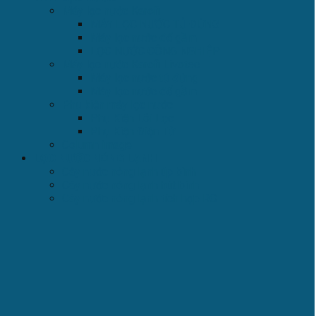
Máy lọc nước Karofi
MÁY LỌC NƯỚC TỦ ĐỨNG
Máy lọc nước để gầm
LỌC NƯỚC CÔNG NGHIỆP
Máy lọc nước Karofi Livotec
Máy lọc nước tủ đứng
Máy lọc nước để gầm
Phụ kiện máy lọc nước
Phụ Kiện Lõi Lọc
Phụ Kiện Điện Tử
Column image
LỌC NƯỚC NÓNG LẠNH
Cây nước nóng lạnh úp bình
Cây nước nóng lạnh hút bình
Cây nước nóng lạnh tích hợp RO