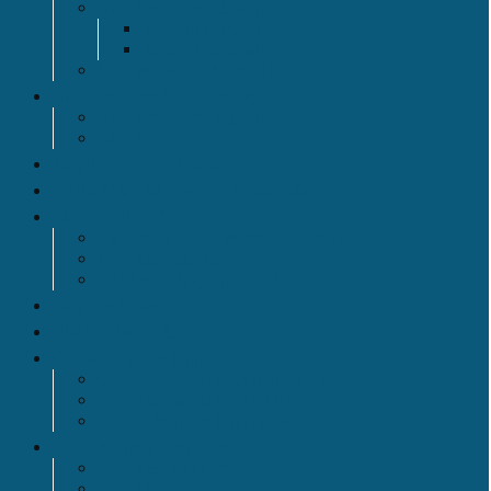
Máy lọc nước để gầm
Karofi Tiêu Chuẩn
Karofi Thông Minh
LỌC NƯỚC CÔNG NGHIỆP
Máy lọc nước Karofi Livotec
Máy lọc nước để gầm
Máy lọc nước tủ đứng
Máy lọc nước AO Smith
TRIM ION - Máy tạo nước ion kiềm
Hệ thống lọc tổng
Hệ Thống Xử Lý Nước Sinh Hoạt
Linh Kiện Cột Lọc
Vật Liệu Dùng Cho Cột Lọc
Máy lọc không khí
Quạt & Quạt điều hòa
Cây nước nóng lạnh
Cây nước nóng lạnh tích hợp RO
Cây nước nóng lạnh úp bình
Cây nước nóng lạnh hút bình
Phụ kiện máy lọc nước
Phụ Kiện Lõi Lọc
Phụ Kiện Điện Tử