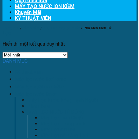
Quạt điều hòa
MÁY TẠO NƯỚC ION KIỀM
Khuyến Mãi
KỸ THUẬT VIÊN
Trang chủ
/
Sản phẩm
/
Phụ kiện máy lọc nước
/
Phụ Kiện Điện Tử
Lọc
Hiển thị một kết quả duy nhất
DANH MỤC
Kỹ thuật viên
Máy lọc nước Korihome
Máy tạo nước ion kiềm
Máy lọc nước Karofi
Máy Lọc Nước Nóng Lạnh Nguội
Flash Sale
MÁY LỌC NƯỚC TỦ ĐỨNG
Máy Lọc Tiêu Chuẩn
Máy Lọc Thông Minh
Máy Lọc AioTec
Máy Lọc có Nóng Lạnh