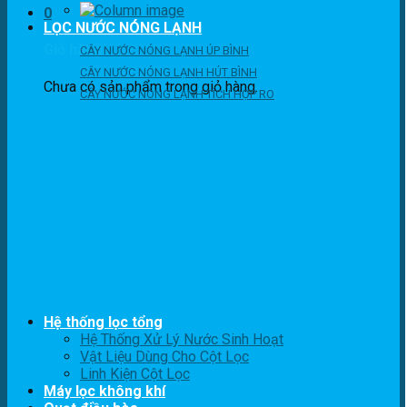
0
LỌC NƯỚC NÓNG LẠNH
Giỏ hàng
CÂY NƯỚC NÓNG LẠNH ÚP BÌNH
CÂY NƯỚC NÓNG LẠNH HÚT BÌNH
Chưa có sản phẩm trong giỏ hàng.
CÂY NƯỚC NÓNG LẠNH TÍCH HỢP RO
Hệ thống lọc tổng
Hệ Thống Xử Lý Nước Sinh Hoạt
Vật Liệu Dùng Cho Cột Lọc
Linh Kiện Cột Lọc
Máy lọc không khí