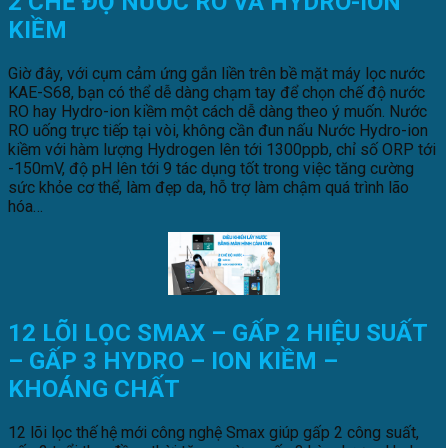
2 CHẾ ĐỘ NƯỚC RO VÀ HYDRO-ION
KIỀM
Giờ đây, với cụm cảm ứng gắn liền trên bề mặt máy lọc nước
KAE-S68, bạn có thể dễ dàng chạm tay để chọn chế độ nước
RO hay Hydro-ion kiềm một cách dễ dàng theo ý muốn. Nước
RO uống trực tiếp tại vòi, không cần đun nấu Nước Hydro-ion
kiềm với hàm lượng Hydrogen lên tới 1300ppb, chỉ số ORP tới
-150mV, độ pH lên tới 9 tác dụng tốt trong việc tăng cường
sức khỏe cơ thể, làm đẹp da, hỗ trợ làm chậm quá trình lão
hóa…
12 LÕI LỌC SMAX – GẤP 2 HIỆU SUẤT
– GẤP 3 HYDRO – ION KIỀM –
KHOÁNG CHẤT
12 lõi lọc thế hệ mới công nghệ Smax giúp gấp 2 công suất,