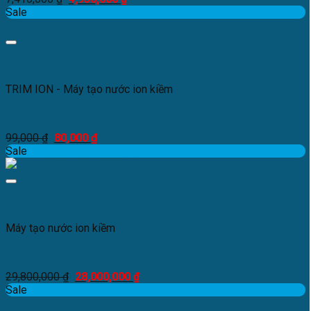
Sale
Add to Wishlist
Xem nhanh
TRIM ION - Máy tạo nước ion kiềm
Lõi lọc nước Karofi số 3 (PP 1 Micro)
99,000
₫
80,000
₫
Sale
Add to Wishlist
Xem nhanh
Máy tạo nước ion kiềm
Máy tạo nước Kiềm giàu Hydrogen Trim Ion Neo
29,800,000
₫
28,000,000
₫
Sale