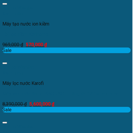
Add to Wishlist
Xem nhanh
Máy tạo nước ion kiềm
Lõi lọc kiềm Korihome
969,000
₫
570,000
₫
Sale
Add to Wishlist
Xem nhanh
Máy lọc nước Karofi
Máy lọc nước Karofi KAQ-U98 + Tặng lõi 123 smax prov
8,390,000
₫
5,600,000
₫
Sale
Add to Wishlist
Xem nhanh