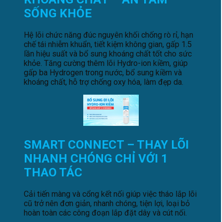
SỐNG KHỎE
Hệ lõi chức năng đúc nguyên khối chống rò rỉ, hạn
chế tái nhiễm khuẩn, tiết kiệm không gian, gấp 1.5
lần hiệu suất và bổ sung khoáng chất tốt cho sức
khỏe. Tăng cường thêm lõi Hydro-ion kiềm, giúp
gấp ba Hydrogen trong nước, bổ sung kiềm và
khoáng chất, hỗ trợ chống oxy hóa, làm đẹp da.
SMART CONNECT – THAY LÕI
NHANH CHÓNG CHỈ VỚI 1
THAO TÁC
Cải tiến màng và cổng kết nối giúp việc tháo lắp lõi
cũ trở nên đơn giản, nhanh chóng, tiện lợi, loại bỏ
hoàn toàn các công đoạn lắp đặt dây và cút nối.