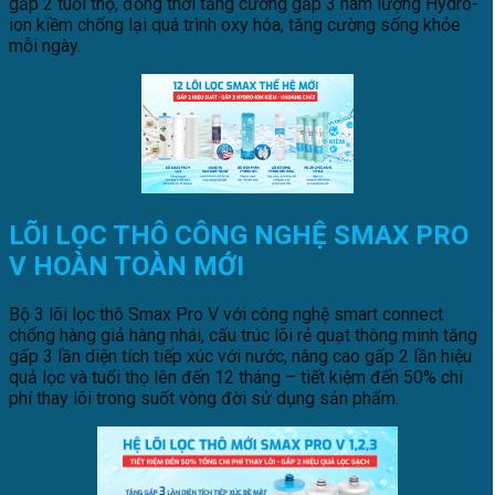
gấp 2 tuổi thọ, đồng thời tăng cường gấp 3 hàm lượng Hydro-
ion kiềm chống lại quá trình oxy hóa, tăng cường sống khỏe
mỗi ngày.
LÕI LỌC THÔ CÔNG NGHỆ SMAX PRO
V HOÀN TOÀN MỚI
Bộ 3 lõi lọc thô Smax Pro V với công nghệ smart connect
chống hàng giả hàng nhái, cấu trúc lõi rẻ quạt thông minh tăng
gấp 3 lần diện tích tiếp xúc với nước, nâng cao gấp 2 lần hiệu
quả lọc và tuổi thọ lên đến 12 tháng – tiết kiệm đến 50% chi
phí thay lõi trong suốt vòng đời sử dụng sản phẩm.