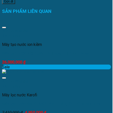
SẢN PHẨM LIÊN QUAN
Add to Wishlist
Xem nhanh
Máy tạo nước ion kiềm
Máy tạo nước Kiềm giàu Hydrogen Trim Ion Hyper
26,000,000
₫
Sale
Add to Wishlist
Xem nhanh
Máy lọc nước Karofi
Máy lọc nước Karofi KAQ-U65 + Tặng lõi 123 smax prov
7,410,000
₫
4,950,000
₫