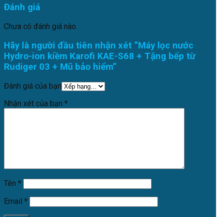
Đánh giá
Chưa có đánh giá nào.
Hãy là người đầu tiên nhận xét “Máy lọc nước
Hydro-ion kiềm Karofi KAE-S68 + Tặng bếp từ
Rudiger 03 + Mũ bảo hiểm”
Đánh giá của bạn
Nhận xét của bạn
*
Tên
*
Email
*