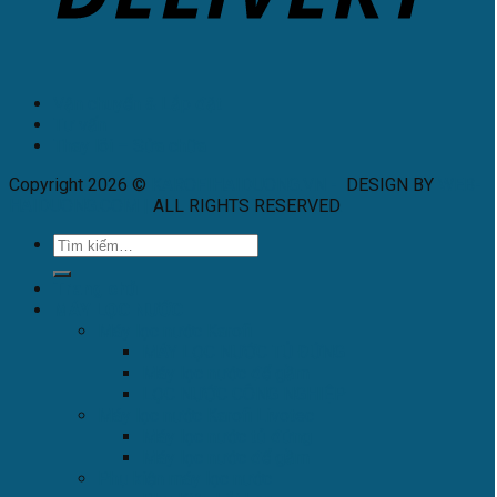
Vận chuyển & Lắp đặt
Tư vấn
Thay lõi – Sửa chữa
Copyright 2026 ©
KAROFIHAIDUONG.VN
-
DESIGN BY
WEB-
HAIDUONG.COM
|
ALL RIGHTS RESERVED
.
Trang chủ
MÁY LỌC NƯỚC
Máy lọc nước Karofi
MÁY LỌC NƯỚC TỦ ĐỨNG
Máy lọc nước để gầm
LỌC NƯỚC CÔNG NGHIỆP
Máy lọc nước Karofi Livotec
Máy lọc nước tủ đứng
Máy lọc nước để gầm
Phụ kiện máy lọc nước