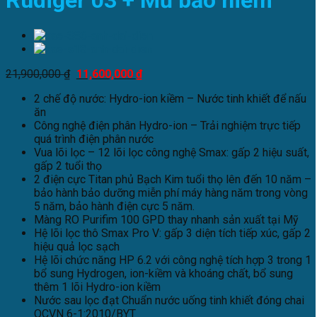
Rudiger 03 + Mũ bảo hiểm
21,900,000
₫
11,600,000
₫
2 chế độ nước: Hydro-ion kiềm – Nước tinh khiết để nấu
ăn
Công nghệ điện phân Hydro-ion – Trải nghiệm trực tiếp
quá trình điện phân nước
Vua lõi lọc – 12 lõi lọc công nghệ Smax: gấp 2 hiệu suất,
gấp 2 tuổi thọ
2 điện cực Titan phủ Bạch Kim tuổi thọ lên đến 10 năm –
bảo hành bảo dưỡng miễn phí máy hàng năm trong vòng
5 năm, bảo hành điện cực 5 năm.
Màng RO Purifim 100 GPD thay nhanh sản xuất tại Mỹ
Hệ lõi lọc thô Smax Pro V: gấp 3 diện tích tiếp xúc, gấp 2
hiệu quả lọc sạch
Hệ lõi chức năng HP 6.2 với công nghệ tích hợp 3 trong 1
bổ sung Hydrogen, ion-kiềm và khoáng chất, bổ sung
thêm 1 lõi Hydro-ion kiềm
Nước sau lọc đạt Chuẩn nước uống tinh khiết đóng chai
QCVN 6-1:2010/BYT