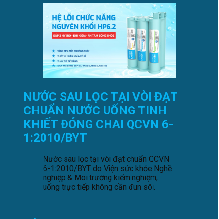
NƯỚC SAU LỌC TẠI VÒI ĐẠT
CHUẨN NƯỚC UỐNG TINH
KHIẾT ĐÓNG CHAI QCVN 6-
1:2010/BYT
Nước sau lọc tại vòi đạt chuẩn QCVN
6-1:2010/BYT do Viện sức khỏe Nghề
nghiệp & Môi trường kiểm nghiệm,
uống trực tiếp không cần đun sôi.