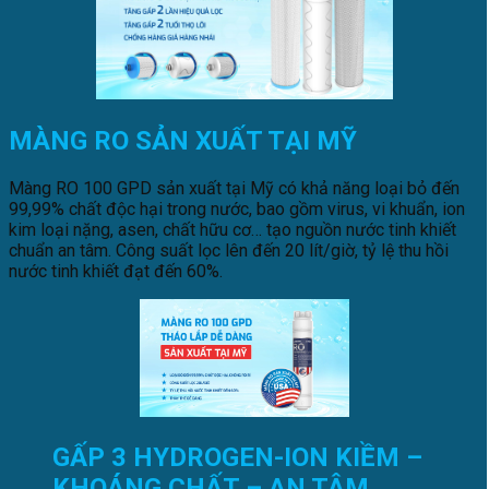
MÀNG RO SẢN XUẤT TẠI MỸ
Màng RO 100 GPD sản xuất tại Mỹ có khả năng loại bỏ đến
99,99% chất độc hại trong nước, bao gồm virus, vi khuẩn, ion
kim loại nặng, asen, chất hữu cơ… tạo nguồn nước tinh khiết
chuẩn an tâm. Công suất lọc lên đến 20 lít/giờ, tỷ lệ thu hồi
nước tinh khiết đạt đến 60%.
GẤP 3 HYDROGEN-ION KIỀM –
KHOÁNG CHẤT – AN TÂM