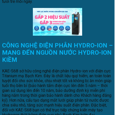
tươi trẻ mỗi ngày.
CÔNG NGHỆ ĐIỆN PHÂN HYDRO-ION –
MANG ĐẾN NGUỒN NƯỚC HYDRO-ION
KIỀM
KAE-S68 sở hữu công nghệ điện phân Hydro-ion với điện cực
Titanium mạ Bạch Kim. Đây là chất liệu quý hiếm, an toàn toàn
tuyệt đối cho sức khỏe, chịu nhiệt tốt và không bị ăn mòn giúp
tuổi thọ bền bỉ (bảo hành tấm điện cực lên đến 5 năm – thời
gian sử dụng lên đến 10 năm, bảo dưỡng định kỳ miễn phí
hàng năm trong thời gian bảo hành dành cho Khách hàng đăng
ký). Hơn nữa, cấu tạo dạng mắt lưới giúp phân tử nước được
chia siêu nhỏ, tăng sức mạnh hiệu suất điện phân. Đặc biệt,
đối với KAE-S68 bạn có thể trực tiếp chứng kiến máy tạo
Hydrogen thật bằng điện cực phủ Bạch Kim hiện đại.