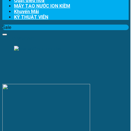
Quạt điều hòa
MÁY TẠO NƯỚC ION KIỀM
Khuyến Mãi
KỸ THUẬT VIÊN
Sale
Add to Wishlist