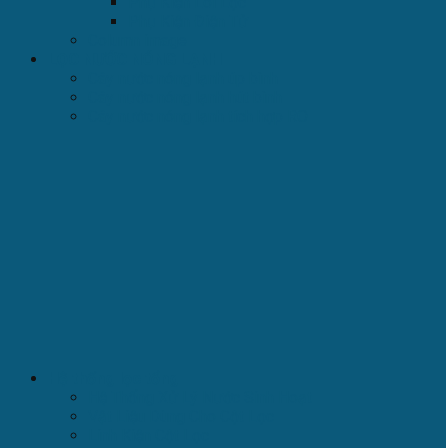
Phụ Kiện Lõi Lọc
Phụ Kiện Điện Tử
Column image
LỌC NƯỚC NÓNG LẠNH
Cây nước nóng lạnh úp bình
Cây nước nóng lạnh hút bình
Cây nước nóng lạnh tích hợp RO
Hệ thống lọc tổng
Hệ Thống Xử Lý Nước Sinh Hoạt
Vật Liệu Dùng Cho Cột Lọc
Linh Kiện Cột Lọc