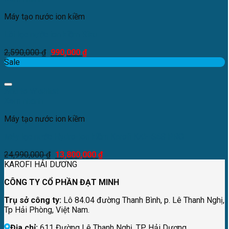
Máy tạo nước ion kiềm
Lõi lọc nước ion kiềm Riku
2,590,000
₫
990,000
₫
Sale
Add to Wishlist
Xem nhanh
Máy tạo nước ion kiềm
Máy lọc nước Hydro-ion kiềm Karofi KAE-S68 PRO
24,990,000
₫
13,800,000
₫
KAROFI HẢI DƯƠNG
CÔNG TY CỔ PHẦN ĐẠT MINH
Trụ sở công ty:
Lô 84.04 đường Thanh Bình, p. Lê Thanh Nghị,
Tp Hải Phòng, Việt Nam.
Địa chỉ:
611 Đường Lê Thanh Nghị, TP Hải Dương