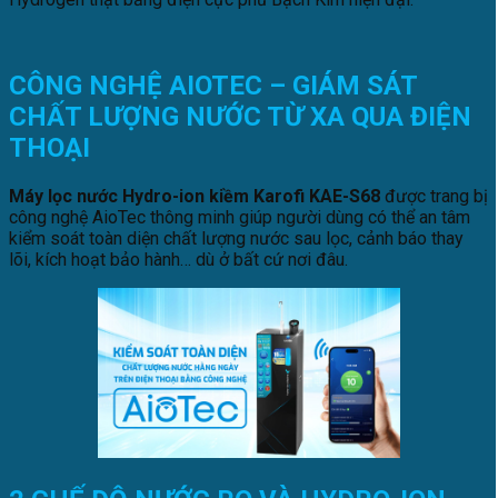
CÔNG NGHỆ AIOTEC – GIÁM SÁT
CHẤT LƯỢNG NƯỚC TỪ XA QUA ĐIỆN
THOẠI
Máy lọc nước Hydro-ion kiềm Karofi KAE-S68
được trang bị
công nghệ AioTec thông minh giúp người dùng có thể an tâm
kiểm soát toàn diện chất lượng nước sau lọc, cảnh báo thay
lõi, kích hoạt bảo hành… dù ở bất cứ nơi đâu.