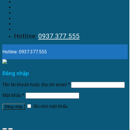
Máy lọc không khí
Quạt điều hòa
MÁY TẠO NƯỚC ION KIỀM
Khuyến Mãi
KỸ THUẬT VIÊN
Đăng nhập
Hotline:
0937.377.555
Hotline: 0937.377.555
Đăng nhập
Tên tài khoản hoặc địa chỉ email
*
Mật khẩu
*
Ghi nhớ mật khẩu
Đăng nhập
Quên mật khẩu?