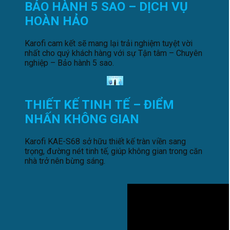
BẢO HÀNH 5 SAO – DỊCH VỤ
HOÀN HẢO
Karofi cam kết sẽ mang lại trải nghiệm tuyệt vời
nhất cho quý khách hàng với sự Tận tâm – Chuyên
nghiệp – Bảo hành 5 sao.
THIẾT KẾ TINH TẾ – ĐIỂM
NHẤN KHÔNG GIAN
Karofi KAE-S68 sở hữu thiết kế tràn viền sang
trọng, đường nét tinh tế, giúp không gian trong căn
nhà trở nên bừng sáng.