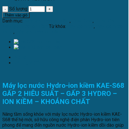
Số lượng
Thêm vào giỏ
Danh mục:
Máy tạo nước ion kiềm
,
Flash Sale
,
TRIM ION -
Máy tạo nước ion kiềm
Từ khóa:
máy lọc nước
,
máy lọc nước
karofi
,
máy tạo nước ion kiềm
Mô tả
Đánh giá (0)
Máy lọc nước Hydro-ion kiềm KAE-S68
GẤP 2 HIÊU SUẤT – GẤP 3 HYDRO –
ION KIỀM – KHOÁNG CHẤT
Nâng tầm sống khỏe với máy lọc nước Hydro-ion kiềm KAE-
S68 thế hệ mới, sở hữu công nghệ điện phân Hydro-ion tiên
phong để mang đến nguồn nước Hydro-ion kiềm dồi dào giúp