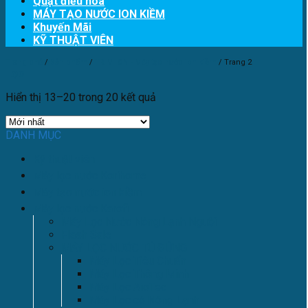
Quạt điều hòa
MÁY TẠO NƯỚC ION KIỀM
Khuyến Mãi
KỸ THUẬT VIÊN
Trang chủ
/
Sản phẩm
/
TRIM ION - Máy tạo nước ion kiềm
/
Trang 2
Lọc
Hiển thị 13–20 trong 20 kết quả
DANH MỤC
Kỹ thuật viên
Máy lọc nước Korihome
Máy tạo nước ion kiềm
Máy lọc nước Karofi
Máy Lọc Nước Nóng Lạnh Nguội
Flash Sale
MÁY LỌC NƯỚC TỦ ĐỨNG
Máy Lọc Tiêu Chuẩn
Máy Lọc Thông Minh
Máy Lọc AioTec
Máy Lọc có Nóng Lạnh