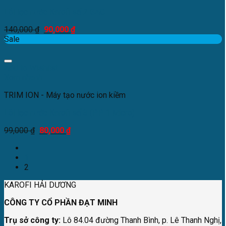
Lõi lọc nước Karofi số 2 GAC
140,000
₫
90,000
₫
Sale
Add to Wishlist
Xem nhanh
TRIM ION - Máy tạo nước ion kiềm
Lõi lọc nước Karofi số 3 (PP 1 Micro)
99,000
₫
80,000
₫
1
2
KAROFI HẢI DƯƠNG
CÔNG TY CỔ PHẦN ĐẠT MINH
Trụ sở công ty:
Lô 84.04 đường Thanh Bình, p. Lê Thanh Nghị,