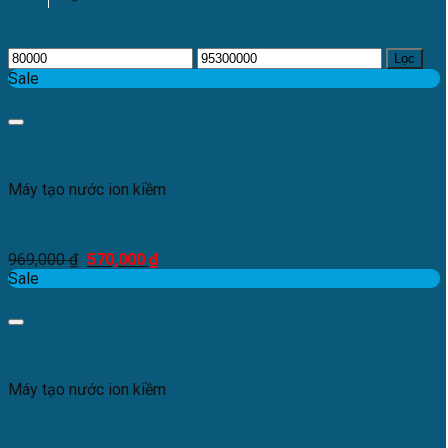
Lọc
Sale
Add to Wishlist
Xem nhanh
Máy tạo nước ion kiềm
Lõi lọc kiềm Korihome
969,000
₫
570,000
₫
Sale
Add to Wishlist
Xem nhanh
Máy tạo nước ion kiềm
Lõi lọc nước ion kiềm Riku