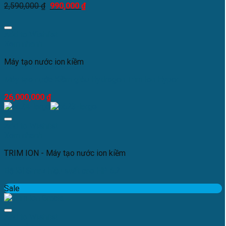
2,590,000
₫
990,000
₫
Add to Wishlist
Xem nhanh
Máy tạo nước ion kiềm
Máy tạo nước Kiềm giàu Hydrogen Trim Ion Hyper
26,000,000
₫
Add to Wishlist
Xem nhanh
TRIM ION - Máy tạo nước ion kiềm
Bộ lõi Smax hiệu suất cao HP 6.2
Sale
Add to Wishlist