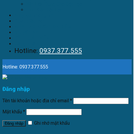
Vật Liệu Dùng Cho Cột Lọc
Linh Kiện Cột Lọc
Máy lọc không khí
Quạt điều hòa
MÁY TẠO NƯỚC ION KIỀM
Khuyến Mãi
KỸ THUẬT VIÊN
Đăng nhập
Hotline:
0937.377.555
Hotline: 0937.377.555
Đăng nhập
Tên tài khoản hoặc địa chỉ email
*
Mật khẩu
*
Ghi nhớ mật khẩu
Đăng nhập