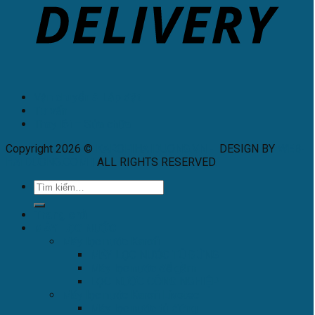
Vận chuyển & Lắp đặt
Tư vấn
Thay lõi – Sửa chữa
Copyright 2026 ©
KAROFIHAIDUONG.VN
-
DESIGN BY
WEB-
HAIDUONG.COM
|
ALL RIGHTS RESERVED
.
Trang chủ
MÁY LỌC NƯỚC
Máy lọc nước Karofi
MÁY LỌC NƯỚC TỦ ĐỨNG
Máy lọc nước để gầm
LỌC NƯỚC CÔNG NGHIỆP
Máy lọc nước Karofi Livotec
Máy lọc nước tủ đứng