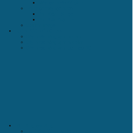
Máy lọc nước để gầm
Phụ kiện máy lọc nước
Phụ Kiện Lõi Lọc
Phụ Kiện Điện Tử
Column image
LỌC NƯỚC NÓNG LẠNH
Cây nước nóng lạnh úp bình
Cây nước nóng lạnh hút bình
Cây nước nóng lạnh tích hợp RO
Hệ thống lọc tổng
Hệ Thống Xử Lý Nước Sinh Hoạt