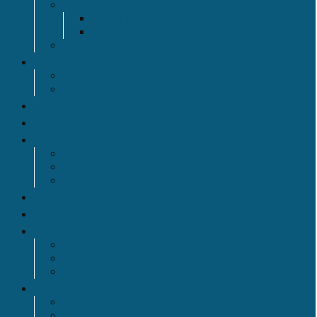
Máy lọc nước để gầm
Karofi Tiêu Chuẩn
Karofi Thông Minh
LỌC NƯỚC CÔNG NGHIỆP
Máy lọc nước Karofi Livotec
Máy lọc nước để gầm
Máy lọc nước tủ đứng
Máy lọc nước AO Smith
TRIM ION - Máy tạo nước ion kiềm
Hệ thống lọc tổng
Hệ Thống Xử Lý Nước Sinh Hoạt
Linh Kiện Cột Lọc
Vật Liệu Dùng Cho Cột Lọc
Máy lọc không khí
Quạt & Quạt điều hòa
Cây nước nóng lạnh
Cây nước nóng lạnh tích hợp RO
Cây nước nóng lạnh úp bình
Cây nước nóng lạnh hút bình
Phụ kiện máy lọc nước
Phụ Kiện Lõi Lọc
Phụ Kiện Điện Tử