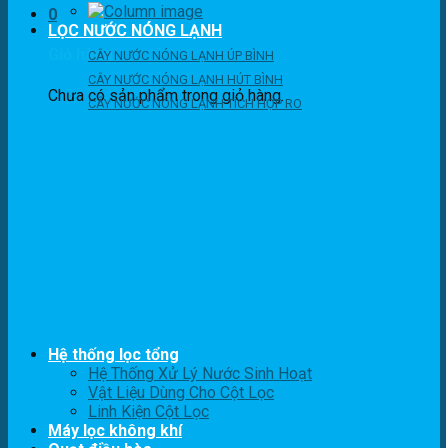
0
LỌC NƯỚC NÓNG LẠNH
Giỏ hàng
CÂY NƯỚC NÓNG LẠNH ÚP BÌNH
CÂY NƯỚC NÓNG LẠNH HÚT BÌNH
Chưa có sản phẩm trong giỏ hàng.
CÂY NƯỚC NÓNG LẠNH TÍCH HỢP RO
Hệ thống lọc tổng
Hệ Thống Xử Lý Nước Sinh Hoạt
Vật Liệu Dùng Cho Cột Lọc
Linh Kiện Cột Lọc
Máy lọc không khí