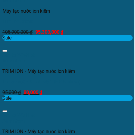
Xem nhanh
Máy tạo nước ion kiềm
Trim ion Gracia
105,900,000
₫
95,300,000
₫
Sale
Add to Wishlist
Xem nhanh
TRIM ION - Máy tạo nước ion kiềm
Lõi lọc nước Karofi số 1 (PP 5 Micro)
95,000
₫
80,000
₫
Sale
Add to Wishlist
Xem nhanh
TRIM ION - Máy tạo nước ion kiềm