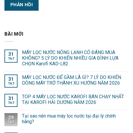
BÀI MỚI
MÁY LỌC NƯỚC NÓNG LẠNH CÓ ĐÁNG MUA
31
KHÔNG? 5 LÝ DO KHIẾN NHIỀU GIA ĐÌNH LỰA
Th7
CHỌN Karofi KAD-L82
MÁY LỌC NƯỚC ĐỂ GẦM LÀ GÌ? 7 LÝ DO KHIẾN
31
DÒNG MÁY TRỞ THÀNH XU HƯỚNG NĂM 2026
Th7
TOP 4 MÁY LỌC NƯỚC KAROFI BÁN CHẠY NHẤT
31
TẠI KAROFI HẢI DƯƠNG NĂM 2026
Th7
Tại sao nên mua máy lọc nước tại đại lý chính
29
hãng?
Th7