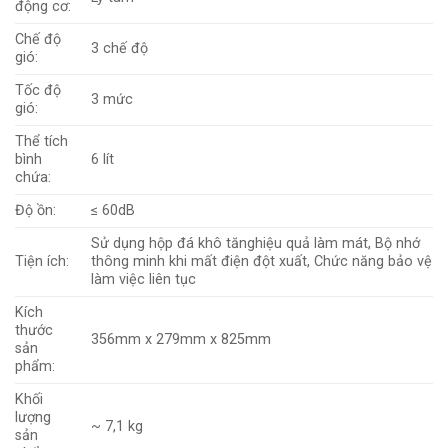
động cơ:
Chế độ
3 chế độ
gió:
Tốc độ
3 mức
gió:
Thể tích
bình
6 lít
chứa:
Độ ồn:
≤ 60dB
Sử dụng hộp đá khô tănghiệu quả làm mát, Bộ nhớ
Tiện ích:
thông minh khi mất điện đột xuất, Chức năng bảo vệ
làm việc liên tục
Kích
thước
356mm x 279mm x 825mm
sản
phẩm:
Khối
lượng
~ 7,1 kg
sản