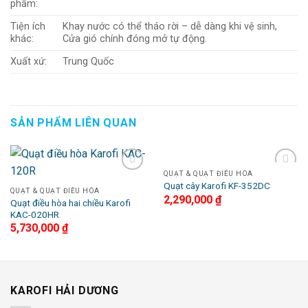
phẩm:
Tiện ích
Khay nước có thể tháo rời – dễ dàng khi vệ sinh,
khác:
Cửa gió chính đóng mở tự động.
Xuất xứ:
Trung Quốc
SẢN PHẨM LIÊN QUAN
QUẠT & QUẠT ĐIỀU HÒA
Add to
Add to
Quạt cây Karofi KF-352DC
Wishlist
Wishlist
QUẠT & QUẠT ĐIỀU HÒA
2,290,000
₫
Quạt điều hòa hai chiều Karofi
KAC-020HR
5,730,000
₫
KAROFI HẢI DƯƠNG