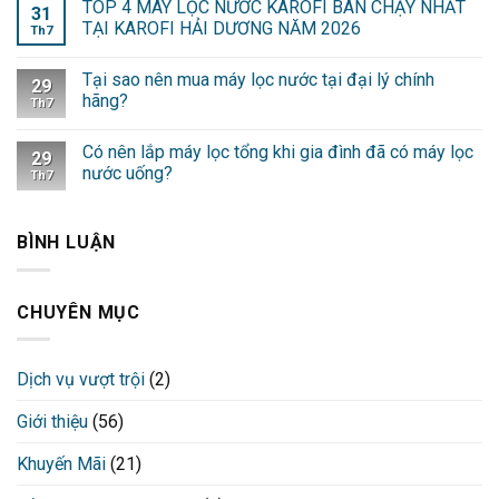
TOP 4 MÁY LỌC NƯỚC KAROFI BÁN CHẠY NHẤT
31
TẠI KAROFI HẢI DƯƠNG NĂM 2026
Th7
Tại sao nên mua máy lọc nước tại đại lý chính
29
hãng?
Th7
Có nên lắp máy lọc tổng khi gia đình đã có máy lọc
29
nước uống?
Th7
BÌNH LUẬN
CHUYÊN MỤC
Dịch vụ vượt trội
(2)
Giới thiệu
(56)
Khuyến Mãi
(21)