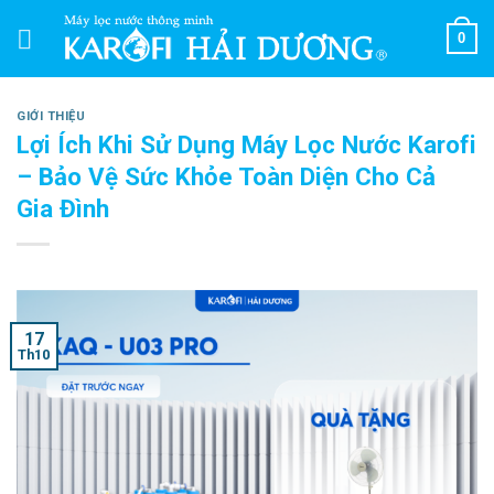
Skip
0
to
content
GIỚI THIỆU
Lợi Ích Khi Sử Dụng Máy Lọc Nước Karofi
– Bảo Vệ Sức Khỏe Toàn Diện Cho Cả
Gia Đình
17
Th10