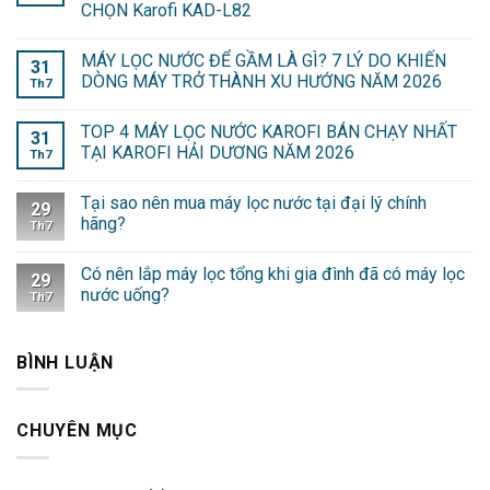
CHỌN Karofi KAD-L82
MÁY LỌC NƯỚC ĐỂ GẦM LÀ GÌ? 7 LÝ DO KHIẾN
31
DÒNG MÁY TRỞ THÀNH XU HƯỚNG NĂM 2026
Th7
TOP 4 MÁY LỌC NƯỚC KAROFI BÁN CHẠY NHẤT
31
TẠI KAROFI HẢI DƯƠNG NĂM 2026
Th7
Tại sao nên mua máy lọc nước tại đại lý chính
29
hãng?
Th7
Có nên lắp máy lọc tổng khi gia đình đã có máy lọc
29
nước uống?
Th7
BÌNH LUẬN
CHUYÊN MỤC