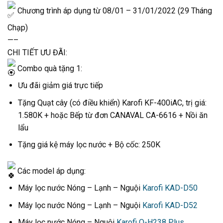
Chương trình áp dụng từ 08/01 – 31/01/2022 (29 Tháng
Chạp)
—–
CHI TIẾT ƯU ĐÃI:
Combo quà tặng 1:
Ưu đãi giảm giá trực tiếp
Tặng Quạt cây (có điều khiển) Karofi KF-400iAC, trị giá:
1.580K + hoặc Bếp từ đơn CANAVAL CA-6616 + Nồi ăn
lẩu
Tặng giá kệ máy lọc nước + Bộ cốc: 250K
Các model áp dụng:
Máy lọc nước Nóng – Lạnh – Nguội
Karofi KAD-D50
Máy lọc nước Nóng – Lạnh – Nguội
Karofi KAD-D52
Máy lọc nước Nóng – Nguội
Karofi O-H238 Plus