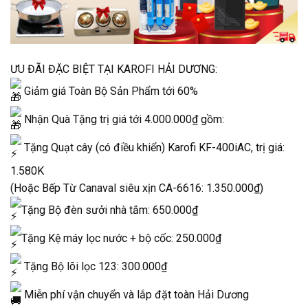
ƯU ĐÃI ĐẶC BIỆT TẠI KAROFI HẢI DƯƠNG:
Giảm giá Toàn Bộ Sản Phẩm tới 60%
Nhận Quà Tặng trị giá tới 4.000.000₫ gồm:
Tặng Quạt cây (có điều khiển) Karofi KF-400iAC, trị giá:
1.580K
(Hoặc Bếp Từ Canaval siêu xịn CA-6616: 1.350.000₫)
Tặng Bộ đèn sưởi nhà tắm: 650.000₫
Tặng Kệ máy lọc nước + bộ cốc: 250.000₫
Tặng Bộ lõi lọc 123: 300.000₫
Miễn phí vận chuyển và lắp đặt toàn Hải Dương