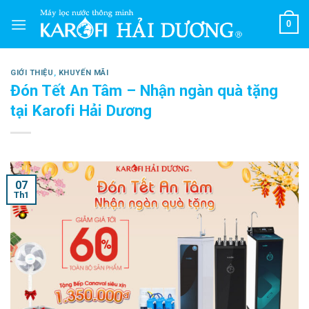
Skip
0
to
content
GIỚI THIỆU
,
KHUYẾN MÃI
Đón Tết An Tâm – Nhận ngàn quà tặng
tại Karofi Hải Dương
07
Th1