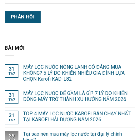
BÀI MỚI
MÁY LỌC NƯỚC NÓNG LẠNH CÓ ĐÁNG MUA
31
KHÔNG? 5 LÝ DO KHIẾN NHIỀU GIA ĐÌNH LỰA
Th7
CHỌN Karofi KAD-L82
MÁY LỌC NƯỚC ĐỂ GẦM LÀ GÌ? 7 LÝ DO KHIẾN
31
DÒNG MÁY TRỞ THÀNH XU HƯỚNG NĂM 2026
Th7
TOP 4 MÁY LỌC NƯỚC KAROFI BÁN CHẠY NHẤT
31
TẠI KAROFI HẢI DƯƠNG NĂM 2026
Th7
Tại sao nên mua máy lọc nước tại đại lý chính
29
hãng?